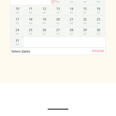
60
60
60
60
10
11
12
13
14
15
16
60
60
60
60
60
60
60
17
18
19
20
21
22
23
60
60
60
60
60
60
60
24
25
26
27
28
29
30
60
60
60
60
60
60
60
31
60
EFFACER
Select dates