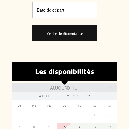
Les disponibilités
AUJOURD'HUI
Lu
Ma
Me
Je
Ve
Sa
Di
1
2
3
4
5
6
7
8
9