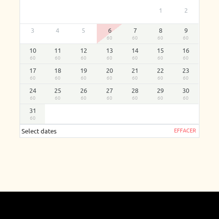
1
2
3
4
5
6
7
8
9
60
60
60
60
10
11
12
13
14
15
16
60
60
60
60
60
60
60
17
18
19
20
21
22
23
60
60
60
60
60
60
60
24
25
26
27
28
29
30
60
60
60
60
60
60
60
31
60
EFFACER
Select dates