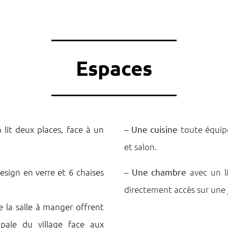
Espaces
 lit deux places, face à un
–
Une cuisine
toute équipé
et salon.
esign en verre et 6 chaises
–
Une chambre
avec un l
directement accès sur une j
e la salle à manger offrent
pale du village face aux